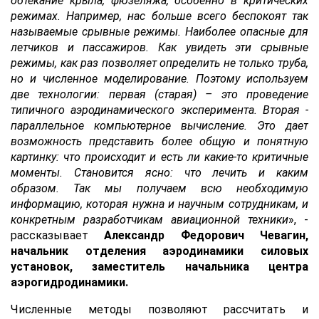
обтекание крыла, фюзеляжа, особенно в критических
режимах. Например, нас больше всего беспокоят так
называемые срывные режимы. Наиболее опасные для
летчиков и пассажиров. Как увидеть эти срывные
режимы, как раз позволяет определить не только труба,
но и численное моделирование. Поэтому используем
две технологии: первая (старая) – это проведение
типичного аэродинамического эксперимента. Вторая -
параллельное компьютерное вычисление. Это дает
возможность представить более общую и понятную
картинку: что происходит и есть ли какие-то критичные
моменты. Становится ясно: что лечить и каким
образом. Так мы получаем всю необходимую
информацию, которая нужна и научным сотрудникам, и
конкретным разработчикам авиационной техники
», -
рассказывает
Александр Федорович Чевагин,
начальник отделения аэродинамики силовых
установок, заместитель начальника центра
аэрогидродинамики.
Численные методы позволяют рассчитать и