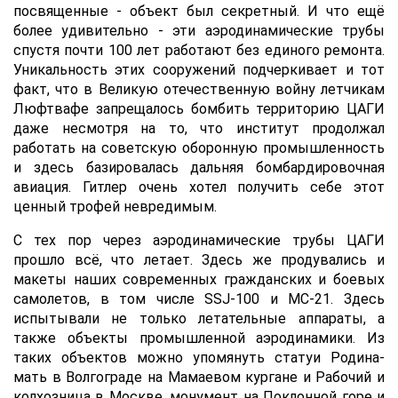
посвященные - объект был секретный. И что ещё
более удивительно - эти аэродинамические трубы
спустя почти 100 лет работают без единого ремонта.
Уникальность этих сооружений подчеркивает и тот
факт, что в Великую отечественную войну летчикам
Люфтвафе запрещалось бомбить территорию ЦАГИ
даже несмотря на то, что институт продолжал
работать на советскую оборонную промышленность
и здесь базировалась дальняя бомбардировочная
авиация. Гитлер очень хотел получить себе этот
ценный трофей невредимым.
С тех пор через аэродинамические трубы ЦАГИ
прошло всё, что летает. Здесь же продувались и
макеты наших современных гражданских и боевых
самолетов, в том числе SSJ-100 и МС-21. Здесь
испытывали не только летательные аппараты, а
также объекты промышленной аэродинамики. Из
таких объектов можно упомянуть статуи Родина-
мать в Волгограде на Мамаевом кургане и Рабочий и
колхозница в Москве, монумент на Поклонной горе и