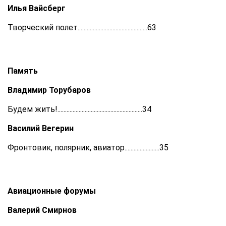
Илья Вайсберг
Творческий полет..............................................63
Память
Владимир Торубаров
Будем жить!........................................................34
Василий Вегерин
Фронтовик, полярник, авиатор.......................35
Авиационные форумы
Валерий Смирнов