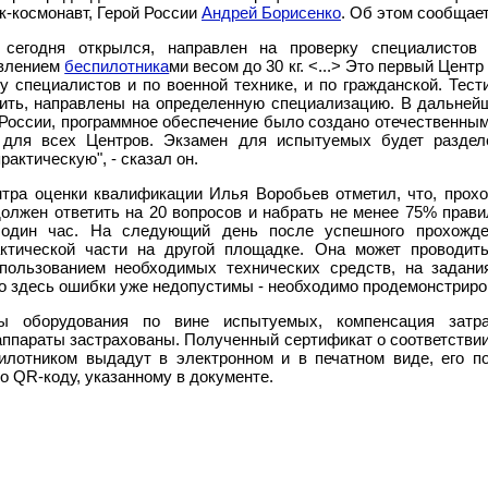
к-космонавт, Герой России
Андрей Борисенко
. Об этом сообщае
 сегодня открылся, направлен на проверку специалистов
авлением
беспилотника
ми весом до 30 кг. <...> Это первый Центр
у специалистов и по военной технике, и по гражданской. Тест
дить, направлены на определенную специализацию. В дальней
 России, программное обеспечение было создано отечественны
для всех Центров. Экзамен для испытуемых будет раздел
рактическую", - сказал он.
тра оценки квалификации Илья Воробьев отметил, что, прох
должен ответить на 20 вопросов и набрать не менее 75% прави
 один час. На следующий день после успешного прохожде
актической части на другой площадке. Она может проводит
пользованием необходимых технических средств, на задани
ко здесь ошибки уже недопустимы - необходимо продемонстриро
ы оборудования по вине испытуемых, компенсация затр
 аппараты застрахованы. Полученный сертификат о соответстви
илотником выдадут в электронном и в печатном виде, его п
о QR-коду, указанному в документе.