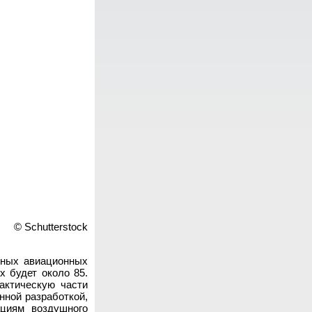
© Schutterstock
тных авиационных
х будет около 85.
актическую части
нной разработкой,
ациям воздушного