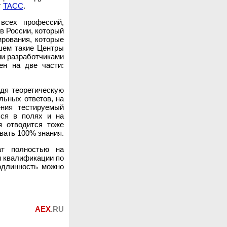
т
ТАСС
.
 всех профессий,
 в России, который
ирования, которые
шем такие Центры
ми разработчиками
ен на две части:
одя теоретическую
льных ответов, на
ния тестируемый
ься в полях и на
я отводится тоже
вать 100% знания.
ат полностью на
и квалификации по
одлинность можно
AEX
.RU