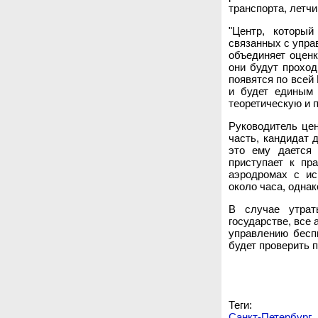
транспорта, летчи
"Центр, который
связанных с упр
объединяет оценк
они будут прохо
появятся по всей
и будет единым 
теоретическую и п
Руководитель цен
часть, кандидат 
это ему дается
приступает к пр
аэродромах с ис
около часа, одна
В случае утрат
государстве, все
управлению бесп
будет проверить п
Теги:
Санкт-Петербург