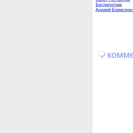
Беспилотник
Андрей Борисенк
комме