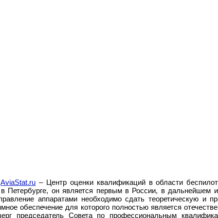
,
AviaStat.ru
–
Центр оценки квалификаций в области беспило
в Петербурге, он является первым в России, в дальнейшем и
правление аппаратами необходимо сдать теоретическую и пр
ммное обеспечение для которого полностью является отечестве
верг председатель Совета по профессиональным квалифик