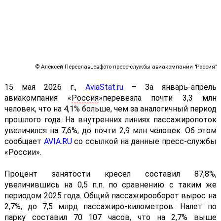
© Алексей Переславцевфото пресс-службы авиакомпании "Россия"
15 мая 2026 г.,
AviaStat.ru
–
За январь-апрель
авиакомпания «
Россия
»перевезла почти 3,3 млн
человек, что на 4,1% больше, чем за аналогичный период
прошлого года. На внутренних линиях пассажиропоток
увеличился на 7,6%, до почти 2,9 млн человек. Об этом
сообщает
AVIA.RU
со ссылкой на данные пресс-службы
«России».
Процент занятости кресел составил 87,8%,
увеличившись на 0,5 п.п. по сравнению с таким же
периодом 2025 года. Общий пассажирооборот вырос на
2,7%, до 7,5 млрд пассажиро-километров. Налет по
парку составил 70 107 часов, что на 2,7% выше