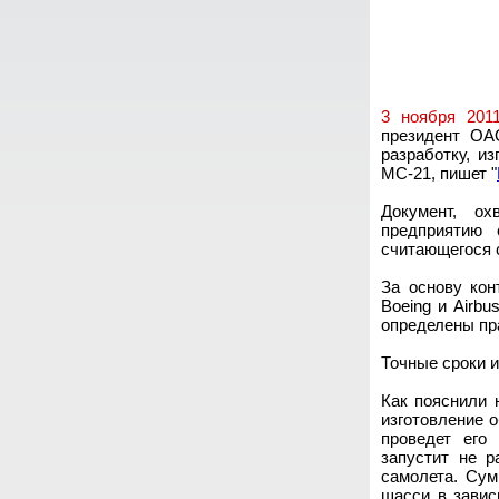
3 ноября 2011
президент ОА
разработку, и
МС-21, пишет "
Документ, о
предприятию 
считающегося 
За основу кон
Boeing и Airb
определены пра
Точные сроки и
Как пояснили 
изготовление 
проведет его
запустит не р
самолета. Сум
шасси в завис