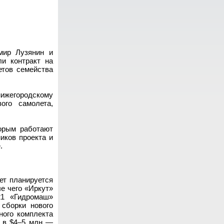
ир Лузянин и
и контракт на
етов семейства
жегородскому
ого самолета,
торым работают
иков проекта и
.
ет планируется
е чего «Иркут»
21 «Гидромаш»
 сборки нового
ного комплекта
т в $4–5 млн —