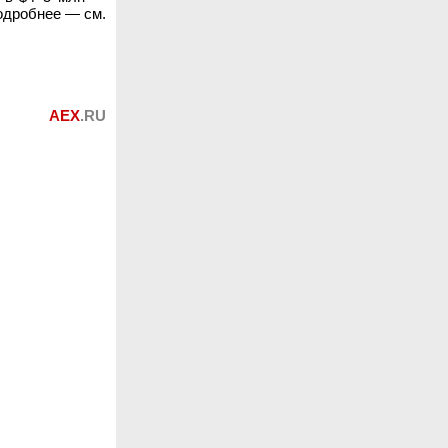
подробнее — см.
AEX
.RU