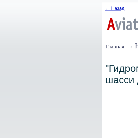
← Назад
→
Главная
"Гидро
шасси 