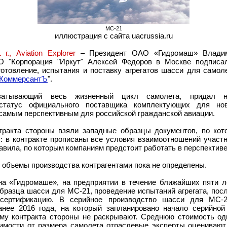
МС-21
иллюстрация с сайта uacrussia.ru
 г.,
Aviation Explorer
– Президент ОАО «Гидромаш» Владим
О "Корпорация "Иркут" Алексей Федоров в Москве подписал
зготовление, испытания и поставку агрегатов шасси для самол
КоммерсантЪ
".
хватывающий весь жизненный цикл самолета, придал ни
статус официального поставщика комплектующих для нов
самым перспективным для российской гражданской авиации.
тракта стороны взяли западные образцы документов, по ко
us: в контракте прописаны все условия взаимоотношений участн
вила, по которым компаниям предстоит работать в перспективе
 объемы производства контрагентами пока не определены.
на «Гидромаше», на предприятии в течение ближайших пяти л
образца шасси для МС-21, проведение испытаний агрегата, посл
 сертификацию. В серийное производство шасси для МС-
анее 2016 года, на который запланировано начало серийной
му контракта стороны не раскрывают. Среднюю стоимость од
имости от размера самолета отраслевые эксперты оцениваю