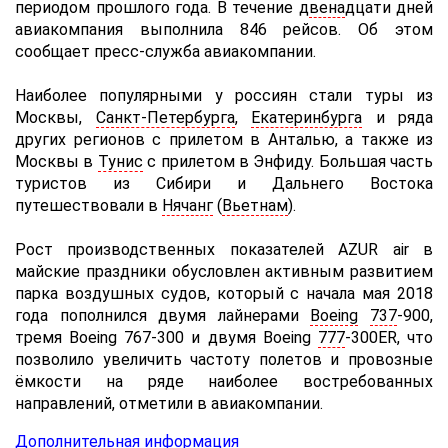
периодом прошлого года. В течение д
вена
дцати дней
авиакомпания выполнила 846 рейсов. Об этом
сообщает пресс-служба авиакомпании.
Наиболее популярными у россиян стали туры из
Москвы,
Санкт-Петербурга
,
Екатеринбурга
и ряда
других регионов с прилетом в Анталью, а также из
Москвы в
Тунис
с прилетом в Энфиду. Большая часть
туристов из Сибири и Дальнего Востока
путешествовали в
Нячанг
(
Вьетнам
).
Рост производственных показателей AZUR air в
майские праздники обусловлен активным развитием
парка воздушных судов, который с начала мая 2018
года пополнился двумя лайнерами
Boeing
737
-900,
тремя Boeing 767-300 и двумя Boeing
777
-300ER, что
позволило увеличить частоту полетов и провозные
ёмкости на ряде наиболее востребованных
направлений, отметили в авиакомпании.
Дополнительная информация